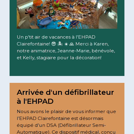
Un p'tit air de vacances à l'EHPAD
Clairefontaine! 😎 🏝️ ☀️ 🙏 Merci à Karen,
notre animatrice, Jeanne-Marie, bénévole,
et Kelly, stagiaire pour la décoration!
Lire la suite
Arrivée d'un défibrillateur
à l'EHPAD
Nous avons le plaisir de vous informer que
l’EHPAD Clairefontaine est désormais
équipé d’un DSA (Défibrillateur Semi-
Automatique). Ce dispositif médical, conçu