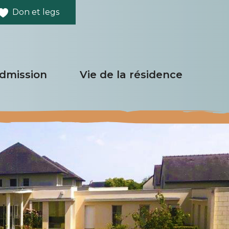
Don et legs
admission
Vie de la résidence
Les repas de la
semaine
Les activités de la
semaine
Le Conseil de la Vie
Sociale