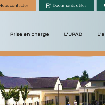
Nous contacter
Documents utiles
Prise en charge
L'UPAD
L'
e
Les droits
L'environnement
Les soins
he
Les services